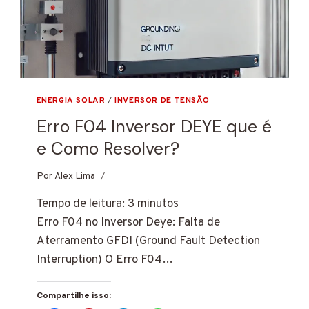
COMO
RESOLVER?
ENERGIA SOLAR
/
INVERSOR DE TENSÃO
Erro F04 Inversor DEYE que é
e Como Resolver?
Por
7 de janeiro de 2025
Alex Lima
Tempo de leitura:
3
minutos
Erro F04 no Inversor Deye: Falta de
Aterramento GFDI (Ground Fault Detection
Interruption) O Erro F04…
Compartilhe isso: