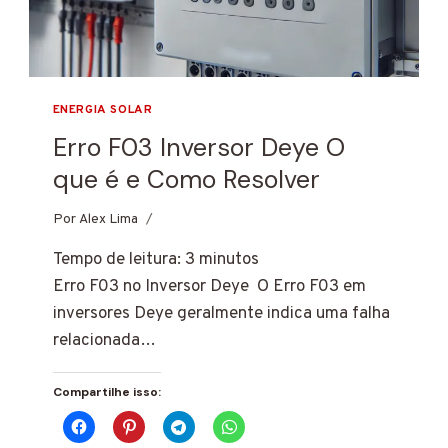
ENERGIA SOLAR
Erro F03 Inversor Deye O
que é e Como Resolver
Por
7 de janeiro de 2025
Alex Lima
Tempo de leitura:
3
minutos
Erro F03 no Inversor Deye O Erro F03 em
inversores Deye geralmente indica uma falha
relacionada…
Compartilhe isso: