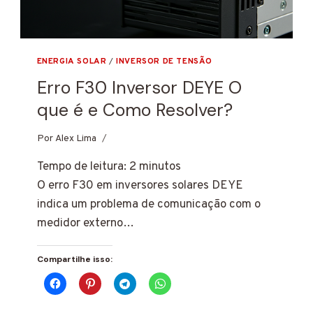
ENERGIA SOLAR
/
INVERSOR DE TENSÃO
Erro F30 Inversor DEYE O
que é e Como Resolver?
Por
7 de janeiro de 2025
Alex Lima
Tempo de leitura:
2
minutos
O erro F30 em inversores solares DEYE
indica um problema de comunicação com o
medidor externo…
Compartilhe isso: