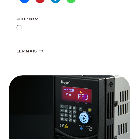
Curtir isso:
Carregando...
ERRO
LER MAIS
F62
INVERSOR
DEYE
O
QUE
É
E
COMO
RESOLVER?