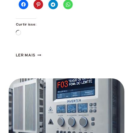
Curtir isso:
Carregando...
ERRO
LER MAIS
F04
INVERSOR
DEYE
QUE
É
E
COMO
RESOLVER?