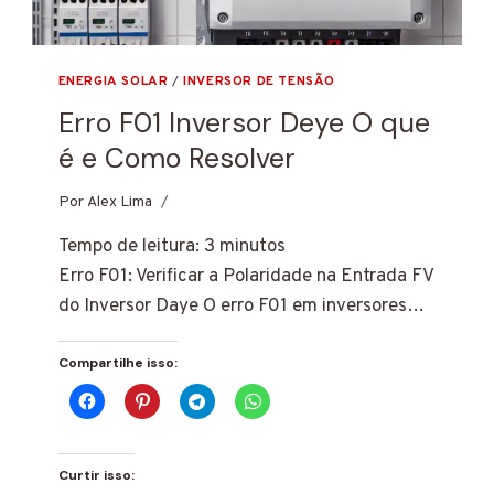
ENERGIA SOLAR
/
INVERSOR DE TENSÃO
Erro F01 Inversor Deye O que
é e Como Resolver
Por
7 de janeiro de 2025
Alex Lima
Tempo de leitura:
3
minutos
Erro F01: Verificar a Polaridade na Entrada FV
do Inversor Daye O erro F01 em inversores…
Compartilhe isso:
Curtir isso: