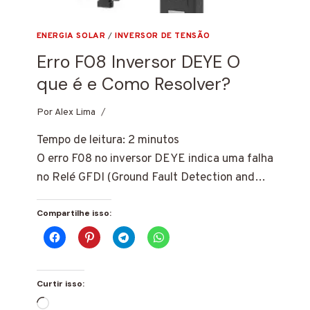
ENERGIA SOLAR
/
INVERSOR DE TENSÃO
Erro F08 Inversor DEYE O
que é e Como Resolver?
Por
7 de janeiro de 2025
Alex Lima
Tempo de leitura:
2
minutos
O erro F08 no inversor DEYE indica uma falha
no Relé GFDI (Ground Fault Detection and…
Compartilhe isso:
Curtir isso:
Carregando...