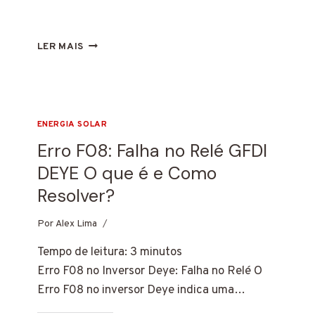
ERRO
LER MAIS
F08
INVERSOR
DEYE
O
QUE
ENERGIA SOLAR
É
Erro F08: Falha no Relé GFDI
E
COMO
DEYE O que é e Como
RESOLVER?
Resolver?
Por
7 de janeiro de 2025
Alex Lima
Tempo de leitura:
3
minutos
Erro F08 no Inversor Deye: Falha no Relé O
Erro F08 no inversor Deye indica uma…