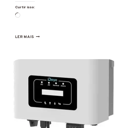
Curtir isso:
Carregando...
ERRO
LER MAIS
F30
INVERSOR
DEYE
O
QUE
É
E
COMO
RESOLVER?