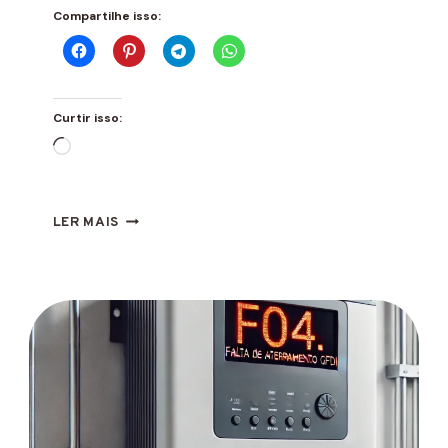
Compartilhe isso:
Curtir isso:
Carregando...
ERRO
LER MAIS
F08:
FALHA
NO
RELÉ
GFDI
DEYE
O
QUE
É
E