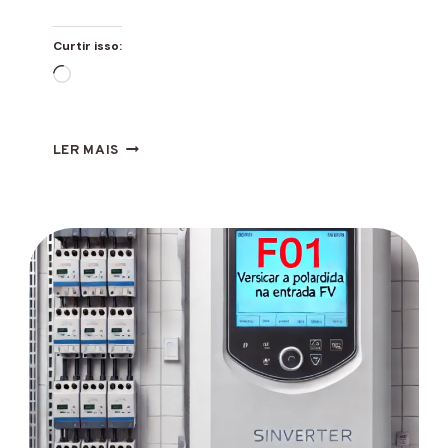
Curtir isso:
Carregando...
ERRO
LER MAIS
F03
INVERSOR
DEYE
O
QUE
É
E
COMO
RESOLVER