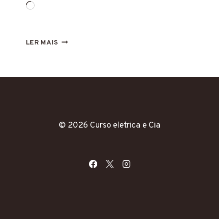
Carregando...
ERRO
LER MAIS
F01
INVERSOR
DEYE
O
QUE
É
E
COMO
© 2026 Curso eletrica e Cia
RESOLVER