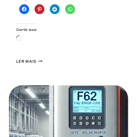
Curtir isso:
Carregando...
ERRO
LER MAIS
F26
INVERSOR
DEYE
O
QUE
É
E
COMO
RESOLVER?