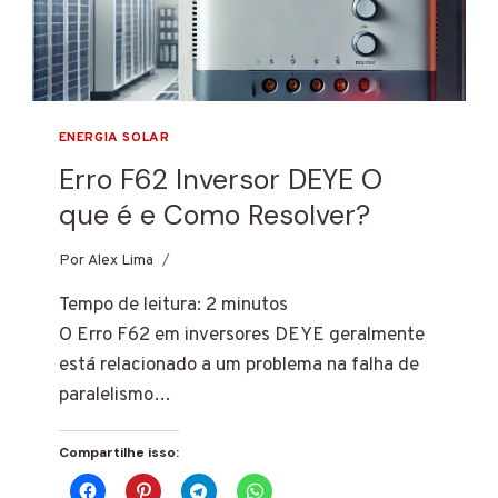
ENERGIA SOLAR
Erro F62 Inversor DEYE O
que é e Como Resolver?
Por
7 de janeiro de 2025
Alex Lima
Tempo de leitura:
2
minutos
O Erro F62 em inversores DEYE geralmente
está relacionado a um problema na falha de
paralelismo…
Compartilhe isso: