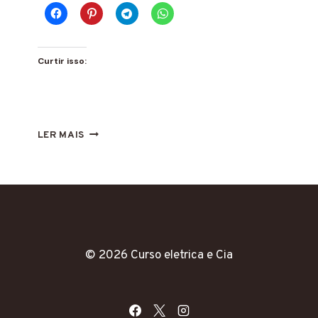
Curtir isso:
DOMINE
LER MAIS
A
SOLDAGEM
ELETRÔNICA
EM
MINUTOS!
CURSO
COMPLETO
PARA
© 2026 Curso eletrica e Cia
INICIANTES.