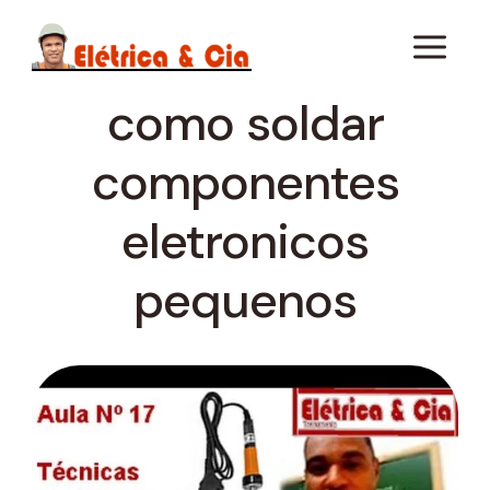
Pular
para
o
Conteúdo
como soldar
componentes
eletronicos
pequenos