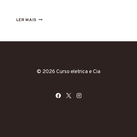
ENERGIA
LER MAIS
SOLAR
NO
BRASIL:
CRESCIMENTO
IMPRESSIONANTE
E
PERSPECTIVAS
PARA
© 2026 Curso eletrica e Cia
O
FUTURO