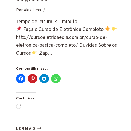
Por
17 de fevereiro de 2024
Alex Lima
Tempo de leitura:
< 1
minuto
Faça o Curso de Eletrônica Completo
http://cursoeletricaecia.com.br/curso-de-
eletronica-basica-completo/ Duvidas Sobre os
Cursos
Zap…
Compartilhe isso:
Curtir isso:
Carregando...
COMO
LER MAIS