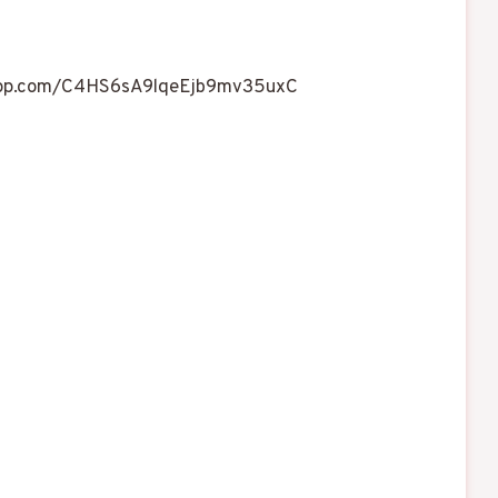
sapp.com/C4HS6sA9lqeEjb9mv35uxC