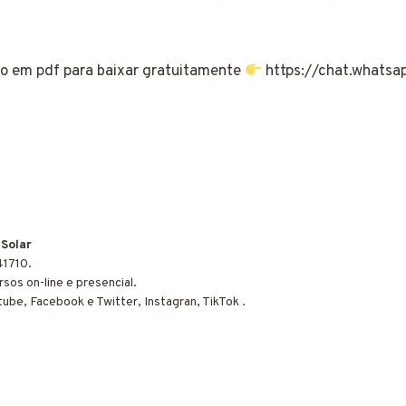
vo em pdf para baixar gratuitamente
https://chat.what
 Solar
41710.
sos on-line e presencial.
tube, Facebook e Twitter, Instagran, TikTok .