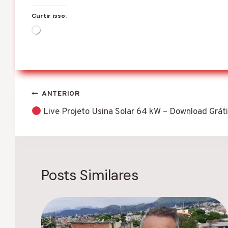
Curtir isso:
C
a
r
r
e
g
a
Navegação
ANTERIOR
n
d
de
Live Projeto Usina Solar 64 kW – Download Grát
o
.
Post
.
.
Posts Similares