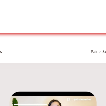
is
Painel S