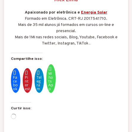
Apaixonado por eletrônica e
Energia Solar
Formado em Eletrônica. CRT-RJ 2017541710.
Mais de 35 mil alunos já formados em cursos on-line e
presencial.
Mais de 1Mi nas redes sociais, Blog, Youtube, Facebook e
Twitter, Instagran, TikTok .
Compartilhe isso:
W
Fa
Pi
Tel
ha
ce
nt
eg
ts
bo
er
ra
Ap
ok
est
m
p
Curtir isso:
C
a
r