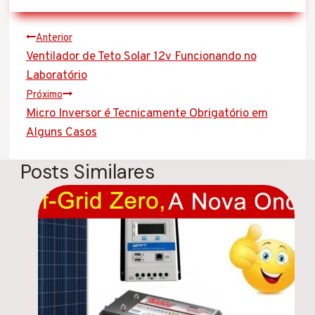
r
e
g
Navegação
Anterior
a
Ventilador de Teto Solar 12v Funcionando no
n
de
d
Laboratório
o
Post
Próximo
.
.
Micro Inversor é Tecnicamente Obrigatório em
.
Alguns Casos
Posts Similares