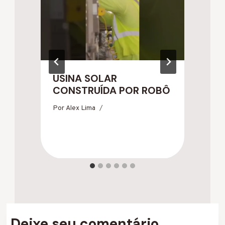
USINA SOLAR
L
CONSTRUÍDA POR ROBÔ
D
A
Por
Alex Lima
Po
Deixe seu comentário