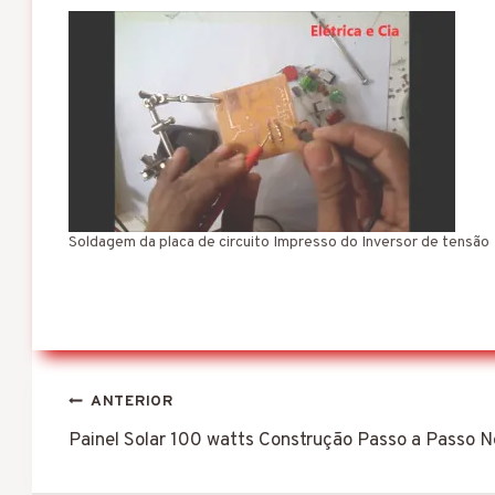
a
n
d
o
.
.
.
Soldagem da placa de circuito Impresso do Inversor de tensão
Navegação
ANTERIOR
de
Painel Solar 100 watts Construção Passo a Passo N
Post