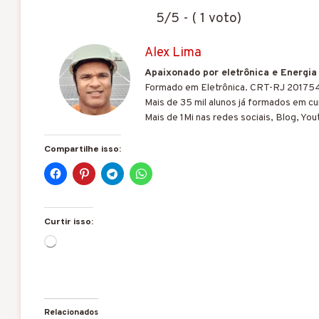
5/5 - ( 1 voto)
Alex Lima
Apaixonado por eletrônica e Energia
Formado em Eletrônica. CRT-RJ 20175
Mais de 35 mil alunos já formados em cur
Mais de 1Mi nas redes sociais, Blog, You
Compartilhe isso:
Curtir isso:
C
a
r
r
e
g
Relacionados