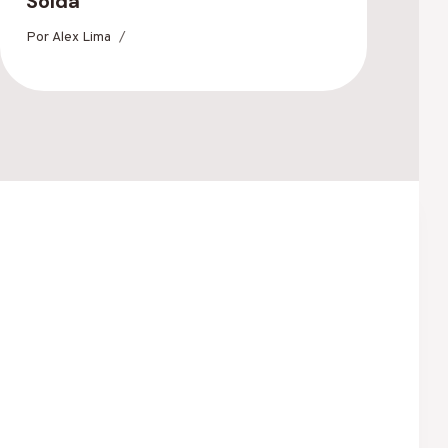
Solda
P
Por
Alex Lima