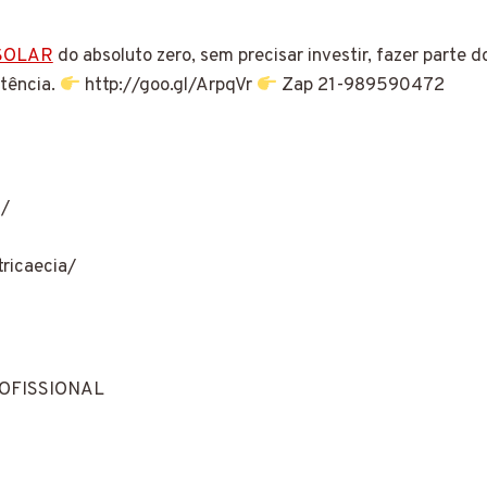
SOLAR
do absoluto zero, sem precisar investir, fazer parte 
otência.
http://goo.gl/ArpqVr
Zap 21-989590472
a/
ricaecia/
OFISSIONAL