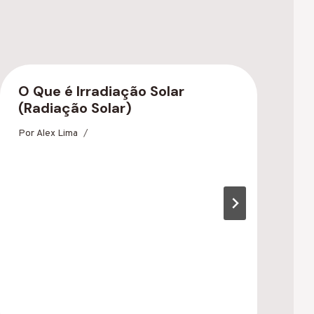
O Que é Irradiação Solar
(Radiação Solar)
Por
Alex Lima
T
L
P