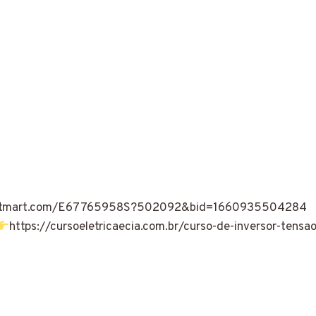
hotmart.com/E67765958S?502092&bid=1660935504284
https://cursoeletricaecia.com.br/curso-de-inversor-tensa