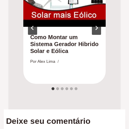
Como Montar um
B
Sistema Gerador Hibrido
Solar e Eólica
V
D
Por
Alex Lima
Po
Deixe seu comentário