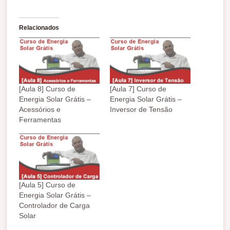
r
e
g
Relacionados
a
n
d
o
.
.
[Aula 8] Curso de
[Aula 7] Curso de
.
Energia Solar Grátis –
Energia Solar Grátis –
Acessórios e
Inversor de Tensão
Ferramentas
[Aula 5] Curso de
Energia Solar Grátis –
Controlador de Carga
Solar