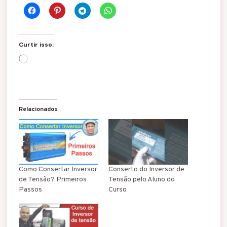
Curtir isso:
C
a
r
r
e
g
Relacionados
a
n
d
o
.
.
Como Consertar Inversor
Conserto do Inversor de
.
de Tensão? Primeiros
Tensão pelo Aluno do
Passos
Curso