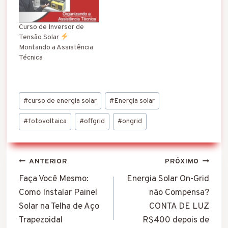
Curso de Inversor de
Tensão Solar
Montando a Assistência
Técnica
Tags
#
curso de energia solar
#
Energia solar
do
Post:
#
fotovoltaica
#
offgrid
#
ongrid
Navegação
ANTERIOR
PRÓXIMO
de
Faça Você Mesmo:
Energia Solar On-Grid
Como Instalar Painel
não Compensa?
Post
Solar na Telha de Aço
CONTA DE LUZ
Trapezoidal
R$400 depois de