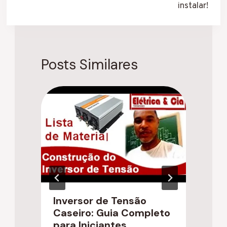
instalar!
Posts Similares
Inversor de Tensão
C
Caseiro: Guia Completo
d
para Iniciantes
p