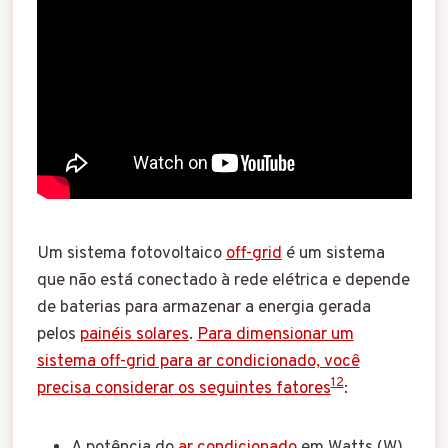
Um sistema fotovoltaico
off-grid
é um sistema
que não está conectado à rede elétrica e depende
de baterias para armazenar a energia gerada
pelos
painéis solares
.
Para dimensionar um
sistema off-grid para ar condicionado, você
1
2
precisa considerar os seguintes fatores
:
A potência do
ar condicionado
em Watts (W)