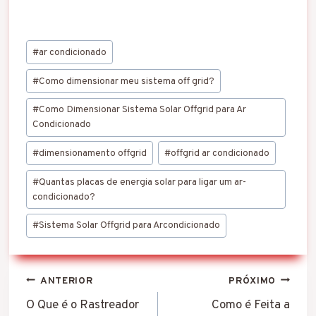
necessários para atender
a demanda de energia de
uma carga isolada da
Tags
rede elétrica. Para fazer
#
ar condicionado
do
o dimensionamento, é
preciso seguir alguns
Post:
#
Como dimensionar meu sistema off grid?
passos, como: Relacionar
todos os equipamentos
#
Como Dimensionar Sistema Solar Offgrid para Ar
que serão alimentados…
Condicionado
#
dimensionamento offgrid
#
offgrid ar condicionado
#
Quantas placas de energia solar para ligar um ar-
condicionado?
#
Sistema Solar Offgrid para Arcondicionado
Navegação
ANTERIOR
PRÓXIMO
de
O Que é o Rastreador
Como é Feita a