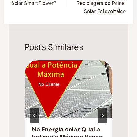
Solar SmartFlower?
Reciclagem do Painel
Post
Solar Fotovoltaico
Posts Similares
Na Energia solar Qual a
M
Potência Máxima Posso
p