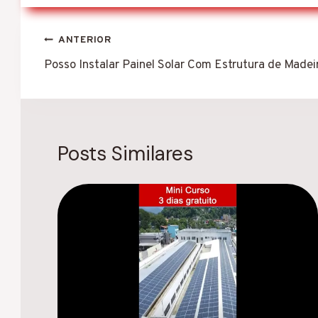
Navegação
ANTERIOR
de
Posso Instalar Painel Solar Com Estrutura de Madei
Post
Posts Similares