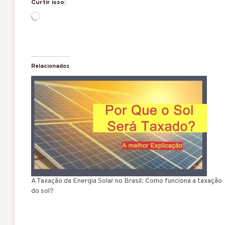
Curtir isso:
C
a
r
r
e
g
Relacionados
a
n
d
o
.
.
.
A Taxação da Energia Solar no Brasil: Como funciona a taxação
do sol?