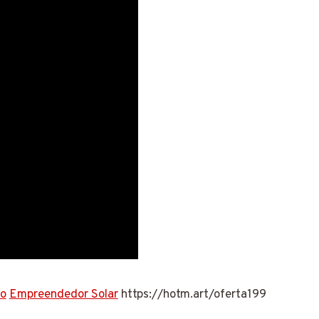
so
Empreendedor Solar
https://hotm.art/oferta199