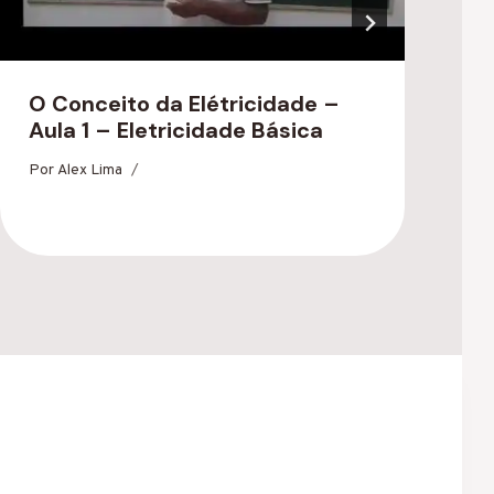
O Conceito da Elétricidade –
P
Aula 1 – Eletricidade Básica
d
#
Por
Alex Lima
P