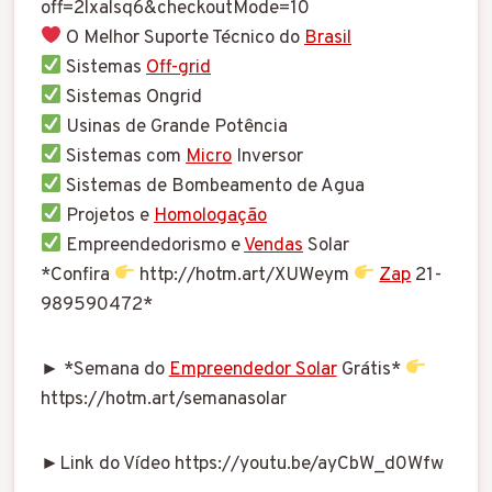
off=2lxalsq6&checkoutMode=10
O Melhor Suporte Técnico do
Brasil
Sistemas
Off-grid
Sistemas Ongrid
Usinas de Grande Potência
Sistemas com
Micro
Inversor
Sistemas de Bombeamento de Agua
Projetos e
Homologação
Empreendedorismo e
Vendas
Solar
*Confira
http://hotm.art/XUWeym
Zap
21-
989590472*
► *Semana do
Empreendedor Solar
Grátis*
https://hotm.art/semanasolar
►Link do Vídeo https://youtu.be/ayCbW_d0Wfw