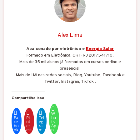
Alex Lima
Apaixonado por eletrônica e
Energia Solar
Formado em Eletrônica. CRT-RJ 2017541710.
Mais de 35 mil alunos já formados em cursos on-line e
presencial.
Mais de 1Mi nas redes sociais, Blog, Youtube, Facebook e
Twitter, Instagran, TikTok .
Compartilhe isso:
W
Fa
Pi
Tel
ha
ce
nt
eg
ts
bo
er
ra
Ap
ok
est
m
p