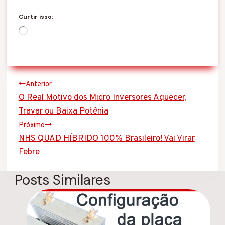
Curtir isso:
C
a
r
r
e
g
Navegação
Anterior
a
O Real Motivo dos Micro Inversores Aquecer,
n
de
d
Travar ou Baixa Potênia
o
Post
Próximo
.
.
NHS QUAD HÍBRIDO 100% Brasileiro! Vai Virar
.
Febre
Posts Similares