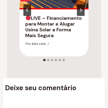
LIVE – Financiamento
P
para Montar e Alugar
L
Usina Solar a Forma
R
Mais Segura
Po
Por
Alex Lima
Deixe seu comentário