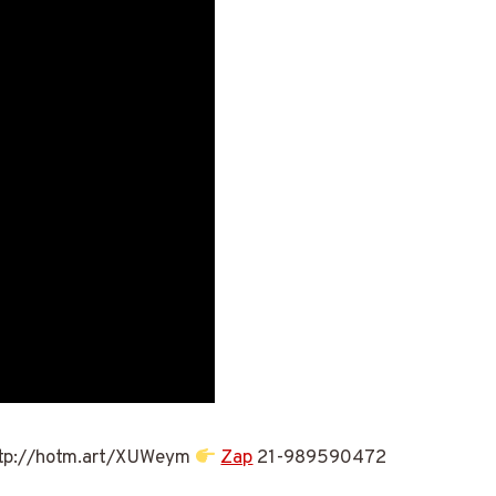
tp://hotm.art/XUWeym
Zap
21-989590472