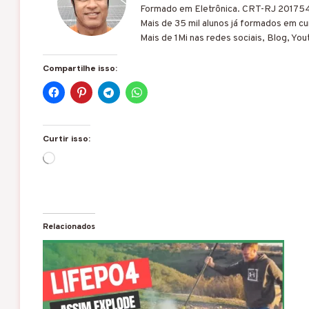
Formado em Eletrônica. CRT-RJ 20175
Mais de 35 mil alunos já formados em cur
Mais de 1Mi nas redes sociais, Blog, You
Compartilhe isso:
Curtir isso:
C
a
r
r
e
g
Relacionados
a
n
d
o
.
.