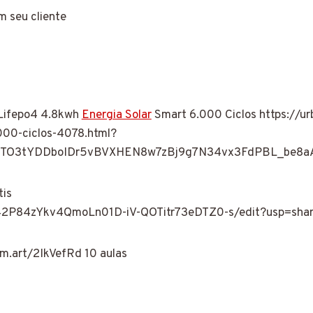
m seu cliente
 Lifepo4 4.8kwh
Energia Solar
Smart 6.000 Ciclos https://urb
6000-ciclos-4078.html?
KOTO3tYDDboIDr5vBVXHEN8w7zBj9g7N34vx3FdPBL_be8
tis
Y42P84zYkv4QmoLn01D-iV-QOTitr73eDTZ0-s/edit?usp=shar
m.art/2IkVefRd 10 aulas