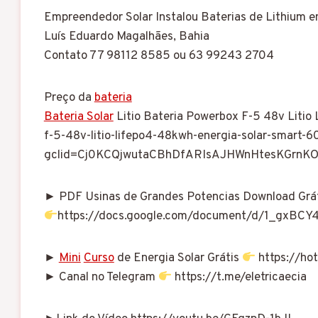
Empreendedor Solar Instalou Baterias de Lithium e
Luís Eduardo Magalhães, Bahia
Contato 77 98112 8585 ou 63 99243 2704
Preço da
bateria
Bateria Solar
Litio Bateria Powerbox F-5 48v Litio
f-5-48v-litio-lifepo4-48kwh-energia-solar-smart-
gclid=Cj0KCQjwutaCBhDfARIsAJHWnHtesKGrn
► PDF Usinas de Grandes Potencias Download Grá
https://docs.google.com/document/d/1_gxBC
►
Mini
Curso
de Energia Solar Grátis
https://hot
► Canal no Telegram
https://t.me/eletricaecia