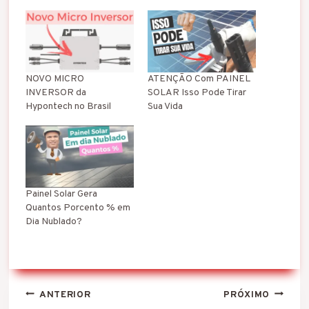
a
n
d
o
.
.
NOVO MICRO
ATENÇÃO Com PAINEL
.
INVERSOR da
SOLAR Isso Pode Tirar
Hypontech no Brasil
Sua Vida
Painel Solar Gera
Quantos Porcento % em
Dia Nublado?
Navegação
ANTERIOR
PRÓXIMO