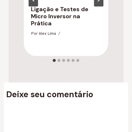
Ligação e Testes de
E
Micro Inversor na
R
Prática
m
e
Por
Alex Lima
Po
Deixe seu comentário