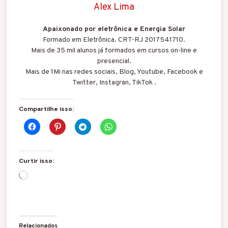
Alex Lima
Apaixonado por eletrônica e Energia Solar
Formado em Eletrônica. CRT-RJ 2017541710.
Mais de 35 mil alunos já formados em cursos on-line e
presencial.
Mais de 1Mi nas redes sociais, Blog, Youtube, Facebook e
Twitter, Instagran, TikTok .
Compartilhe isso:
Curtir isso:
C
a
r
r
e
g
Relacionados