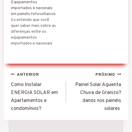
Equipamentos
países, principalmente da
instalação de energia
importados e nacionais
China. Assim, o preço
solar fotovoltaica é uma
em painéis fotovoltaicos
dos painéis solares e dos
atividade que requer
Eu entendo que você
inversores depende da
conhecimento técnico,
quer saber mais sobre as
cotação do dólar no
habilidade prática e
diferenças entre os
momento da compra e da
segurança no trabalho.
equipamentos
entrada no Brasil12. Além
Para se tornar um
importados e nacionais
disso, os impostos sobre
instalador profissional,
em painéis fotovoltaicos.
esses produtos
você…
Essa é uma questão
também…
importante para quem
deseja instalar um
Navegação
sistema de energia solar
ANTERIOR
PRÓXIMO
em casa ou em um
de
Como Instalar
Painel Solar Aguenta
estabelecimento
comercial. Os
ENERGIA SOLAR em
Chuva de Granizo?
Post
equipamentos
Apartamentos e
danos nos painéis
importados e nacionais
condomínios?
solares
em painéis fotovoltaicos
têm vantagens…