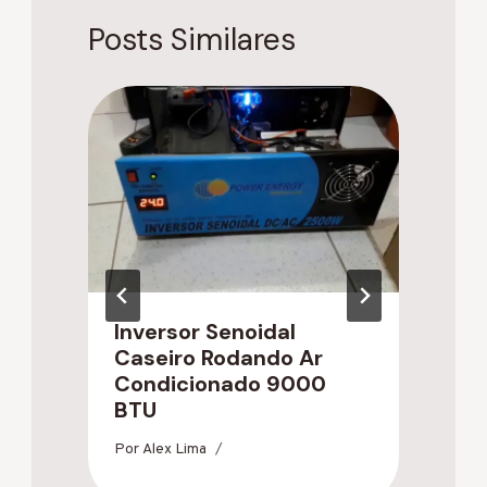
Posts Similares
Inversor Senoidal
C
Caseiro Rodando Ar
Q
Condicionado 9000
d
BTU
R
Por
Alex Lima
Po