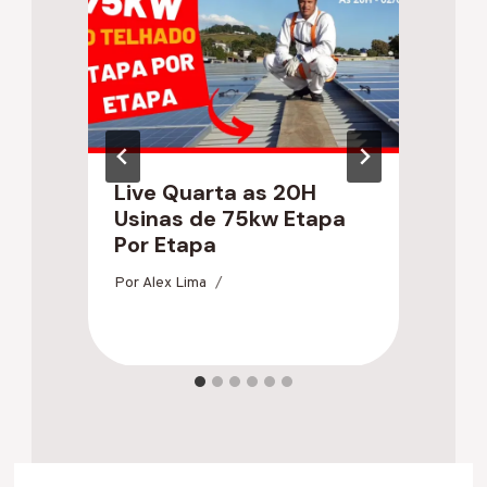
Live Quarta as 20H
A
Usinas de 75kw Etapa
R
Por Etapa
S
Por
Alex Lima
Po