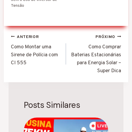
Tensão
Navegação
ANTERIOR
PRÓXIMO
de
Como Montar uma
Como Comprar
Sirene de Polícia com
Baterias Estacionárias
Post
CI 555
para Energia Solar –
Super Dica
Posts Similares