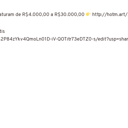
aturam de R$4.000,00 a R$30.000,00
http://hotm.ar
tis
Y42P84zYkv4QmoLn01D-iV-QOTitr73eDTZ0-s/edit?usp=shar