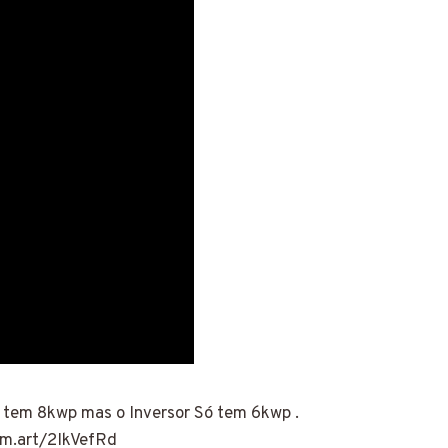
o tem 8kwp mas o Inversor Só tem 6kwp .
tm.art/2IkVefRd