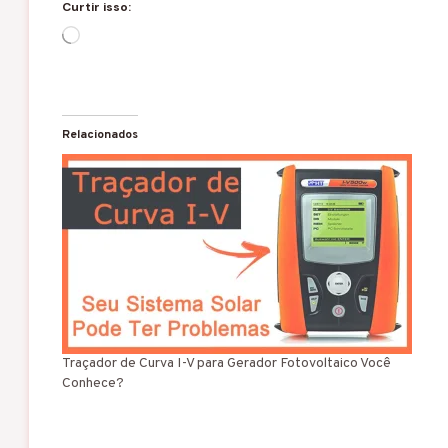
Curtir isso:
C
a
r
r
e
g
Relacionados
a
n
d
o
.
.
.
Traçador de Curva I-V para Gerador Fotovoltaico Você
Conhece?