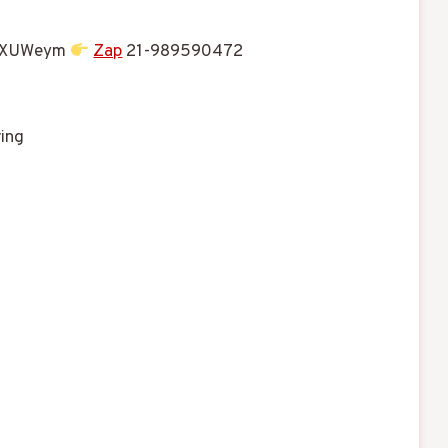
t/XUWeym
Zap
21-989590472
ing