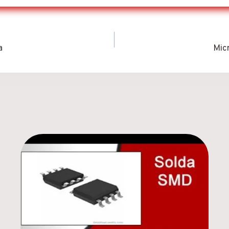
a
Micr