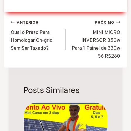
Navegação
ANTERIOR
PRÓXIMO
de
Qual o Prazo Para
MINI MICRO
Homologar On-grid
INVERSOR 350w
Post
Sem Ser Taxado?
Para 1 Painel de 330w
Só R$280
Posts Similares