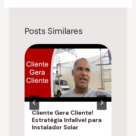
Posts Similares
Cliente Gera Cliente!
O
Estratégia Infalível para
E
Instalador Solar
E