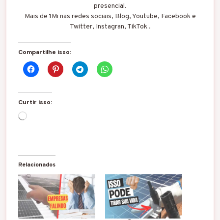
presencial.
Mais de 1Mi nas redes sociais, Blog, Youtube, Facebook e
Twitter, Instagran, TikTok .
Compartilhe isso:
Curtir isso:
C
a
r
r
e
g
Relacionados
a
n
d
o
.
.