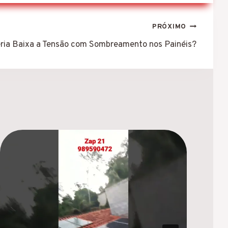
PRÓXIMO
eria Baixa a Tensão com Sombreamento nos Painéis?
C
F
P