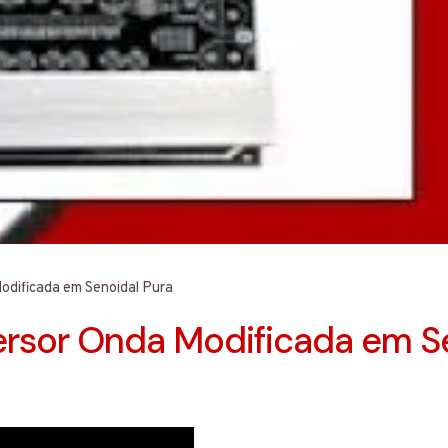
odificada em Senoidal Pura
versor Onda Modificada em S