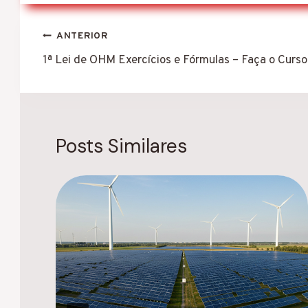
Navegação
ANTERIOR
de
1ª Lei de OHM Exercícios e Fórmulas – Faça o Curs
Post
Posts Similares