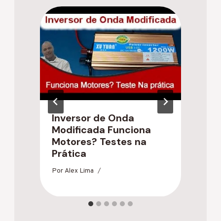
Inversor de Onda
C
Modificada Funciona
S
Motores? Testes na
L
Prática
Po
Por
Alex Lima