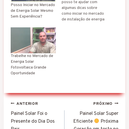
posso te ajudar com
Posso Iniciar no Mercado
algumas dicas sobre
de Energia Solar Mesmo
como iniciar no mercado
Sem Experiência?
de instalação de energia
solar fotovoltaica.
A
instalação de energia
solar fotovoltaica é uma
atividade que requer
conhecimento técnico,
habilidade prática e
Trabelhe no Mercado de
segurança no trabalho.
Energia Solar
Para se tornar um
Fotovoltaica Grande
instalador profissional,
Oportunidade
você…
Navegação
ANTERIOR
PRÓXIMO
de
Painel Solar Foi o
Painel Solar Super
Presente do Dia Dos
Eficiente
Próxima
Post