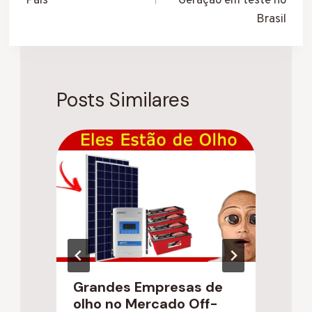
Pais
Geração em teste no
Brasil
Posts Similares
Grandes Empresas de
B
olho no Mercado Off-
C