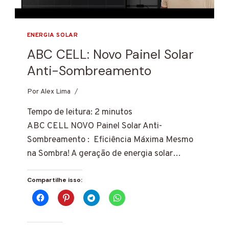
ENERGIA SOLAR
ABC CELL: Novo Painel Solar
Anti-Sombreamento
Por
3 de março de 2025
Alex Lima
Tempo de leitura:
2
minutos
ABC CELL NOVO Painel Solar Anti-
Sombreamento : Eficiência Máxima Mesmo
na Sombra! A geração de energia solar…
Compartilhe isso: