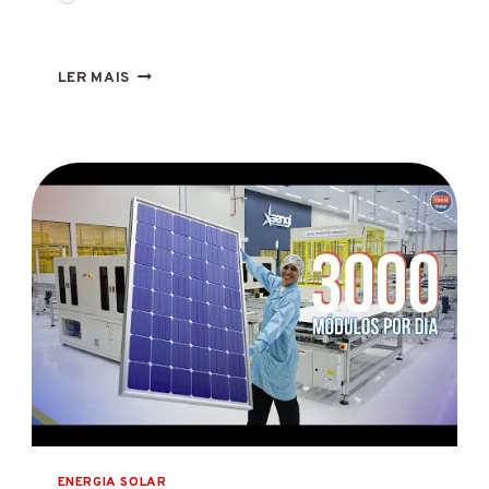
LOCAÇÃO
LER MAIS
DE
USINA
SOLAR:
3
ASPECTOS
QUE
VOCÊ
PRECISA
CONHECER
ENERGIA SOLAR