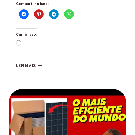
Compartilhe isso:
Curtir isso:
Carregando...
PAINÉIS
LER MAIS
SOLARES:
3
FATORES
QUE
AFETAM
A
EFICIÊNCIA