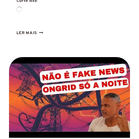
Curtir isso:
Carregando...
USINAS
LER MAIS
SOLARES
PARA
INVESTIMENTO:
POR
QUE
INVESTIR
EM
USINAS
SOLARES