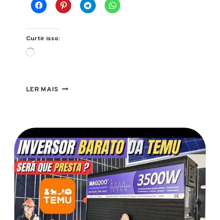
Curtir isso:
Carregando...
COMO
LER MAIS
ESCOLHER
UM
PAINEL
SOLAR
EFICIENTE?
5
DICAS