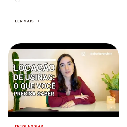
FLUXO
LER MAIS
REVERSO
NA
ENERGIA
SOLAR:
POLÊMICA
SOBRE
A
INJEÇÃO
NA
REDE
À
NOITE
ENERGIA SOLAR