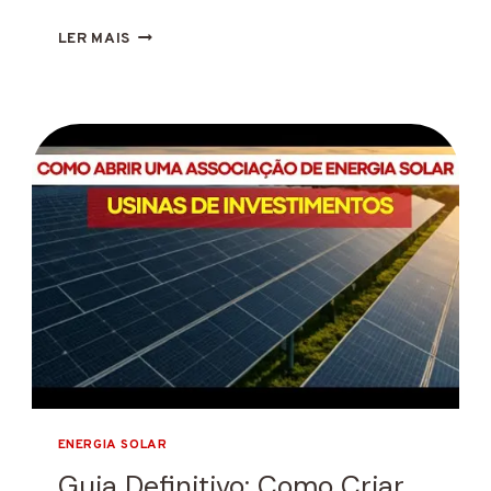
COMO
LER MAIS
OS
PAINÉIS
SOLARES
SÃO
FEITOS
(PASSO
A
PASSO)
ENERGIA SOLAR
Guia Definitivo: Como Criar