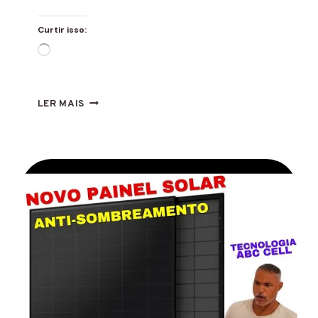
Curtir isso:
Carregando...
TESTE
LER MAIS
DO
INVERSOR
OFF
GRID
DA
TEMU
MAGQOO
3500W