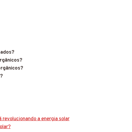
cados?
orgânicos?
orgânicos?
s?
á revolucionando a energia solar
olar?