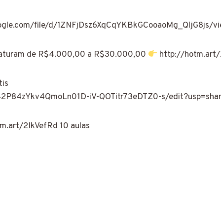
oogle.com/file/d/1ZNFjDsz6XqCqYKBkGCooaoMg_QljG8js/vi
aturam de R$4.000,00 a R$30.000,00
http://hotm.ar
tis
Y42P84zYkv4QmoLn01D-iV-QOTitr73eDTZ0-s/edit?usp=shar
m.art/2IkVefRd 10 aulas