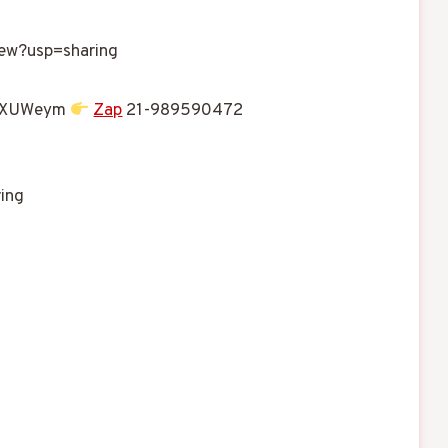
ew?usp=sharing
t/XUWeym
Zap
21-989590472
ing