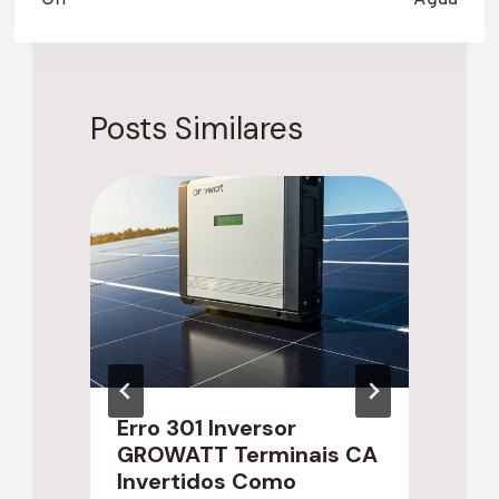
Off
Água
Posts Similares
Erro 301 Inversor
T
GROWATT Terminais CA
F
Invertidos Como
t