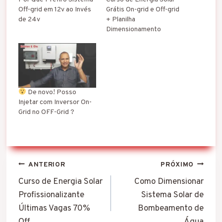
Off-grid em 12v ao Invés
Grátis On-grid e Off-grid
de 24v
+ Planilha
Dimensionamento
De novo! Posso
Injetar com Inversor On-
Grid no OFF-Grid ?
Navegação
ANTERIOR
PRÓXIMO
de
Curso de Energia Solar
Como Dimensionar
Profissionalizante
Sistema Solar de
Post
Últimas Vagas 70%
Bombeamento de