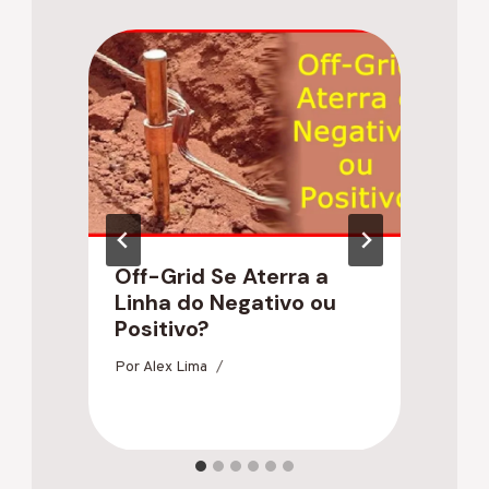
Off-Grid Se Aterra a
T
Linha do Negativo ou
q
Positivo?
N
Por
Alex Lima
Po