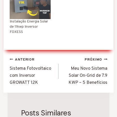
Instalação Energia Solar
de 11kwp Inversor
FOXESS
Navegação
ANTERIOR
PRÓXIMO
de
Sistema Fotovoltaico
Meu Novo Sistema
com Inversor
Solar On-Grid de 7.9
Post
GROWATT 12K
KWP – 5 Benefícios
Posts Similares