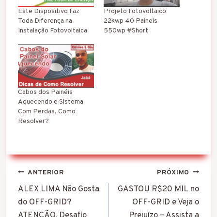
.
Este Dispositivo Faz
Projeto Fotovoltaico
.
Toda Diferença na
22kwp 40 Paineis
Instalação Fotovoltaica
550wp #Short
Cabos dos Painéis
Aquecendo e Sistema
Com Perdas, Como
Resolver?
Navegação
ANTERIOR
PRÓXIMO
de
ALEX LIMA Não Gosta
GASTOU R$20 MIL no
do OFF-GRID?
OFF-GRID e Veja o
Post
ATENÇÃO, Desafio
Prejuízo – Assista a