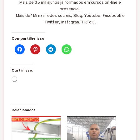
Mais de 35 mil alunos já formados em cursos on-line e
presencial.
Mais de 1Mi nas redes sociais, Blog, Youtube, Facebook e
Twitter, Instagran, TikTok .
Compartilhe isso:
Curtir isso:
C
a
r
r
e
g
Relacionados
a
n
d
o
.