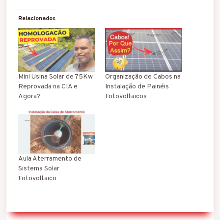
e
g
Relacionados
a
n
d
o
.
.
Mini Usina Solar de 75Kw
Organização de Cabos na
.
Reprovada na CIA e
Instalação de Painéis
Agora?
Fotovoltaicos
Aula Aterramento de
Sistema Solar
Fotovoltaico