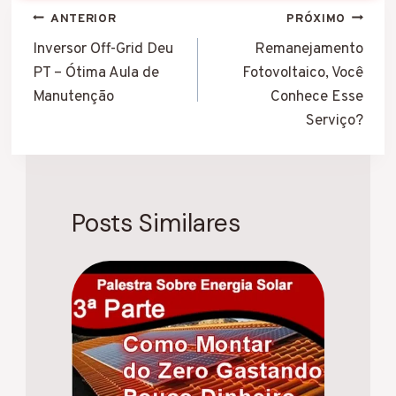
Navegação
ANTERIOR
PRÓXIMO
de
Inversor Off-Grid Deu
Remanejamento
PT – Ótima Aula de
Fotovoltaico, Você
Post
Manutenção
Conhece Esse
Serviço?
Posts Similares