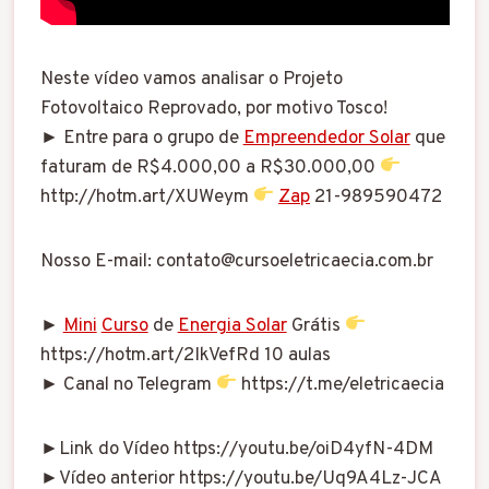
Neste vídeo vamos analisar o Projeto
Fotovoltaico Reprovado, por motivo Tosco!
► Entre para o grupo de
Empreendedor Solar
que
faturam de R$4.000,00 a R$30.000,00
http://hotm.art/XUWeym
Zap
21-989590472
Nosso E-mail: contato@cursoeletricaecia.com.br
►
Mini
Curso
de
Energia Solar
Grátis
https://hotm.art/2IkVefRd 10 aulas
► Canal no Telegram
https://t.me/eletricaecia
►Link do Vídeo https://youtu.be/oiD4yfN-4DM
►Vídeo anterior https://youtu.be/Uq9A4Lz-JCA