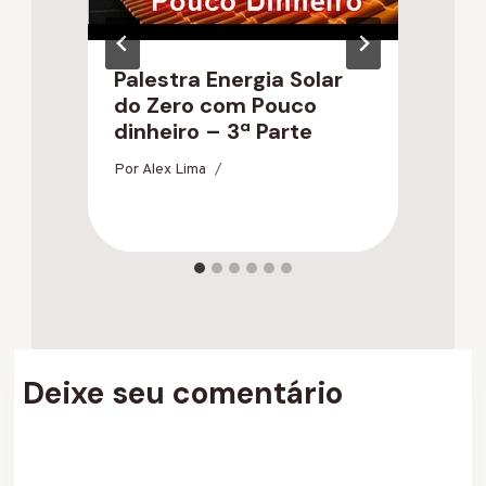
Palestra Energia Solar
O
do Zero com Pouco
S
dinheiro – 3ª Parte
E
Por
Alex Lima
Po
Deixe seu comentário