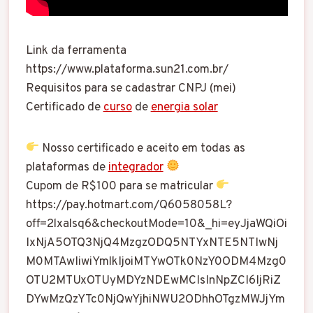
Link da ferramenta
https://www.plataforma.sun21.com.br/
Requisitos para se cadastrar CNPJ (mei)
Certificado de
curso
de
energia solar
Nosso certificado e aceito em todas as
plataformas de
integrador
Cupom de R$100 para se matricular
https://pay.hotmart.com/Q6058058L?
off=2lxalsq6&checkoutMode=10&_hi=eyJjaWQiOi
IxNjA5OTQ3NjQ4MzgzODQ5NTYxNTE5NTIwNj
M0MTAwIiwiYmlkIjoiMTYwOTk0NzY0ODM4Mzg0
OTU2MTUxOTUyMDYzNDEwMCIsInNpZCI6IjRiZ
DYwMzQzYTc0NjQwYjhiNWU2ODhhOTgzMWJjYm