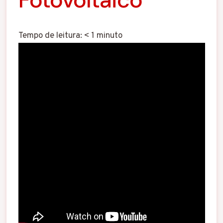
Tempo de leitura:
< 1
minuto