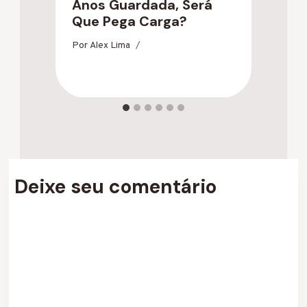
Anos Guardada, Será
E
Que Pega Carga?
A
c
Por
Alex Lima
Po
Deixe seu comentário