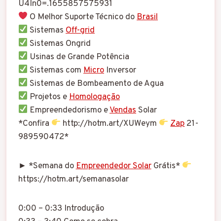
U4In0=.1655857575931
O Melhor Suporte Técnico do
Brasil
Sistemas
Off-grid
Sistemas Ongrid
Usinas de Grande Potência
Sistemas com
Micro
Inversor
Sistemas de Bombeamento de Agua
Projetos e
Homologação
Empreendedorismo e
Vendas
Solar
*Confira
http://hotm.art/XUWeym
Zap
21-
989590472*
► *Semana do
Empreendedor Solar
Grátis*
https://hotm.art/semanasolar
0:00 – 0:33 Introdução