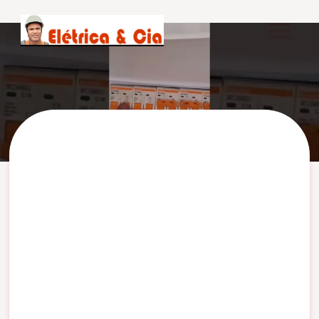
Pular
para
o
Conteúdo