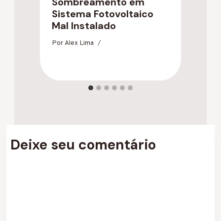
Sombreamento em
U
Sistema Fotovoltaico
C
Mal Instalado
n
S
Por
Alex Lima
Po
Deixe seu comentário