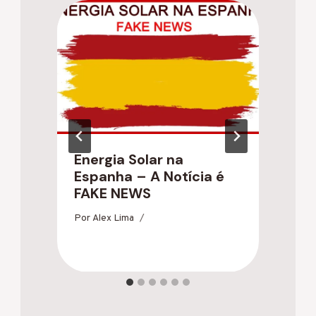
Energia Solar na
L
Espanha – A Notícia é
S
FAKE NEWS
E
Por
Alex Lima
Po