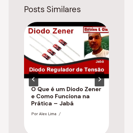
Posts Similares
O Que é um Diodo Zener
P
e Como Funciona na
o
Prática – Jabá
g
Por
Alex Lima
Po