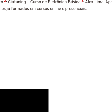
2
3
to
: Ciatuning – Curso de Eletrônica Básica
: Alex Lima. Ap
os já formados em cursos online e presenciais.