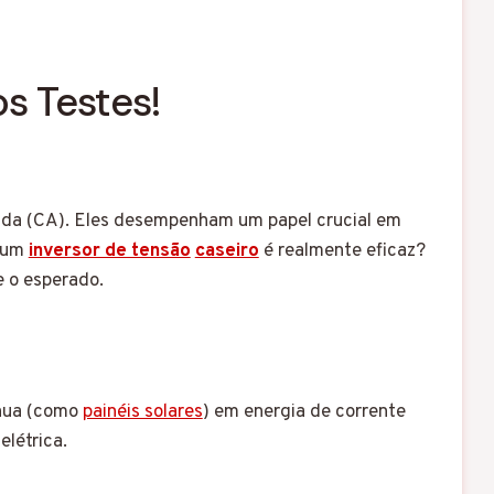
s Testes!
nada (CA). Eles desempenham um papel crucial em
e um
inversor de tensão
caseiro
é realmente eficaz?
e o esperado.
ínua (como
painéis solares
) em energia de corrente
létrica.