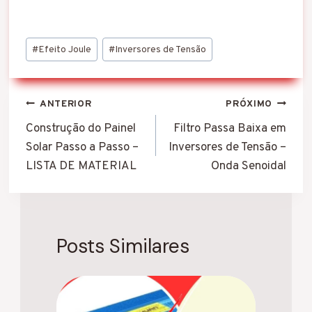
Tags
#
Efeito Joule
#
Inversores de Tensão
do
Post:
Navegação
ANTERIOR
PRÓXIMO
de
Construção do Painel
Filtro Passa Baixa em
Solar Passo a Passo –
Inversores de Tensão –
Post
LISTA DE MATERIAL
Onda Senoidal
Posts Similares