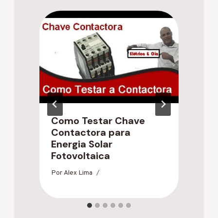
Como Testar Chave
I
Contactora para
S
Energia Solar
C
Fotovoltaica
Po
Por
Alex Lima