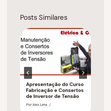
Posts Similares
Apresentação do Curso
C
Fabricação e Consertos
S
de Inversor de Tensão
c
Por
Alex Lima
Po