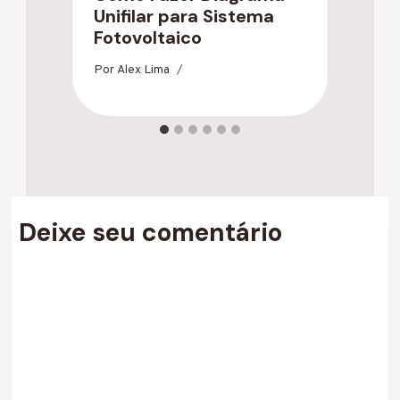
Unifilar para Sistema
T
Fotovoltaico
O
Por
Alex Lima
Po
Deixe seu comentário