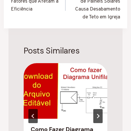
Fatores que Afetam a
de Painéis Solares
Post
Eficiência
Causa Desabamento
de Teto em Igreja
Posts Similares
Como Fazer Diagrama
M