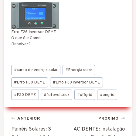
Erro F26 Inversor DEYE
O que é e Como
Resolver?
Tags
#
curso de energia solar
#
Energia solar
do
Post:
#
Erro F30 DEYE
#
Erro F30 inversor DEYE
#
F30 DEYE
#
fotovoltaica
#
offgrid
#
ongrid
Navegação
ANTERIOR
PRÓXIMO
de
Painéis Solares: 3
ACIDENTE: Instalação