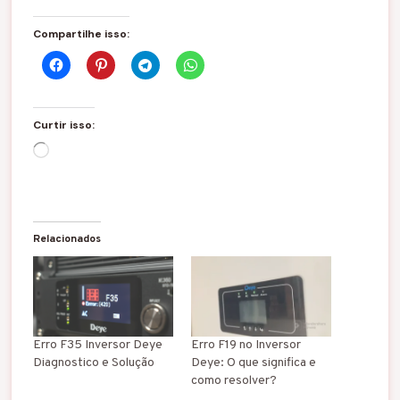
Compartilhe isso:
Curtir isso:
C
a
r
r
e
g
Relacionados
a
n
d
o
.
.
Erro F35 Inversor Deye
Erro F19 no Inversor
.
Diagnostico e Solução
Deye: O que significa e
como resolver?