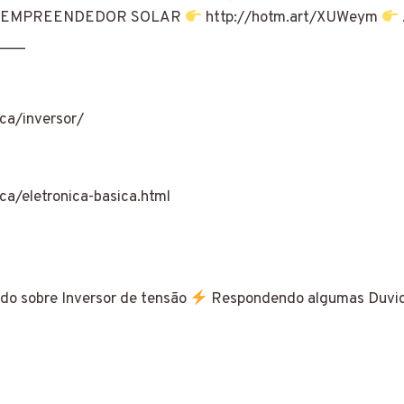
nar um EMPREENDEDOR SOLAR
http://hotm.art/XUWeym
____
ica/inversor/
ca/eletronica-basica.html
ndo sobre Inversor de tensão
Respondendo algumas Duvid