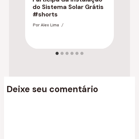
do Sistema Solar Grátis
B
#shorts
F
Por
Alex Lima
Po
Deixe seu comentário