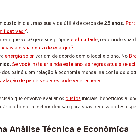
sto inicial, mas sua vida útil é de cerca de
25 anos
.
Port
2
nificativas
.
tem que você gere sua própria
eletricidade
, reduzindo sua 
3
nciais em sua conta de energia
.
ara
energia solar
variam de acordo com o local e o ano. No
Bra
mido
.
Se você instalar ainda este ano, as regras atuais se ap
o dos painéis em relação à economia mensal na conta de elet
3
talação de painéis solares pode valer a pena
.
ecisão que envolve avaliar os
custos
iniciais, benefícios a l
udá-lo a tomar a melhor decisão para suas necessidades espe
a Análise Técnica e Econômica