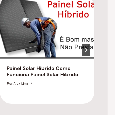
Painel Solar Híbrido Como
P
Funciona Painel Solar Híbrido
Q
Por
Alex Lima
P