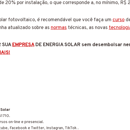
de 20% por instalação, o que corresponde a, no mínimo, R$ 
solar fotovoltaico, é recomendável que você faça um
curso
de
nha atualizado sobre as
normas
técnicas, as novas
tecnologi
R SUA
EMPRESA
DE ENERGIA SOLAR sem desembolsar nen
AIS!
 Solar
41710.
sos on-line e presencial.
tube, Facebook e Twitter, Instagran, TikTok .