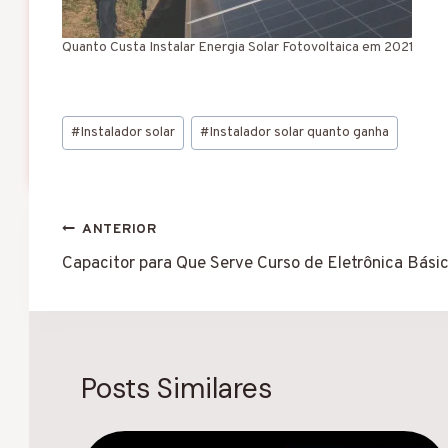
Quanto Custa Instalar Energia Solar Fotovoltaica em 2021
Tags
#
Instalador solar
#
Instalador solar quanto ganha
do
Post:
Navegação
ANTERIOR
de
Capacitor para Que Serve Curso de Eletrônica Bási
Post
Posts Similares