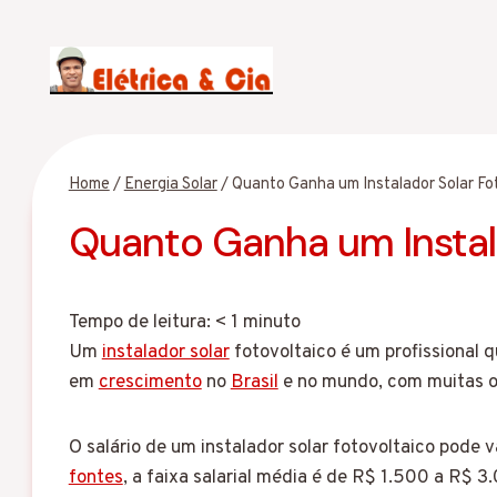
Pular
para
o
Conteúdo
Home
/
Energia Solar
/
Quanto Ganha um Instalador Solar Fo
Quanto Ganha um Instala
Tempo de leitura:
< 1
minuto
Um
instalador solar
fotovoltaico é um profissional 
em
crescimento
no
Brasil
e no mundo, com muitas op
O salário de um instalador solar fotovoltaico pode 
fontes
, a faixa salarial média é de R$ 1.500 a R$